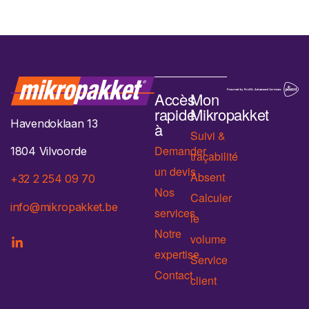
Accès
Mon
rapide
Mikropakket
Havendoklaan 13
à
Suivi &
Demander
1804 Vilvoorde
traçabilité
un devis
Absent
+32 2 254 09 70
Nos
Calculer
info@mikropakket.be
services
le
Notre
volume
expertise
Service
Contact
client