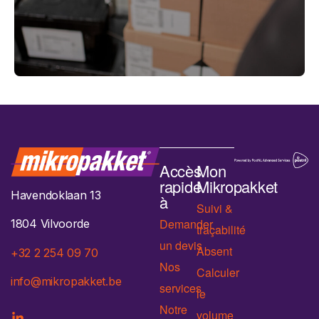
Accès
Mon
rapide
Mikropakket
Havendoklaan 13
à
Suivi &
Demander
1804 Vilvoorde
traçabilité
un devis
Absent
+32 2 254 09 70
Nos
Calculer
info@mikropakket.be
services
le
Notre
volume