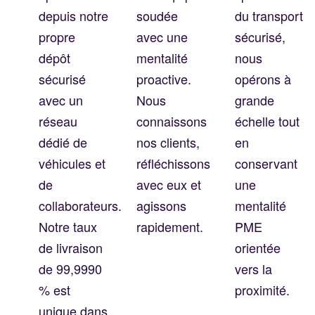
depuis notre
soudée
du transport
propre
avec une
sécurisé,
dépôt
mentalité
nous
sécurisé
proactive.
opérons à
avec un
Nous
grande
réseau
connaissons
échelle tout
dédié de
nos clients,
en
véhicules et
réfléchissons
conservant
de
avec eux et
une
collaborateurs.
agissons
mentalité
Notre taux
rapidement.
PME
de livraison
orientée
de 99,9990
vers la
% est
proximité.
unique dans