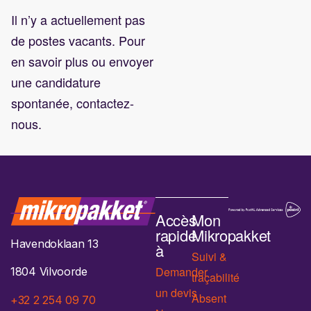
Il n’y a actuellement pas
de postes vacants. Pour
en savoir plus ou envoyer
une candidature
spontanée, contactez-
nous.
Accès
Mon
rapide
Mikropakket
Havendoklaan 13
à
Suivi &
Demander
1804 Vilvoorde
traçabilité
un devis
Absent
+32 2 254 09 70